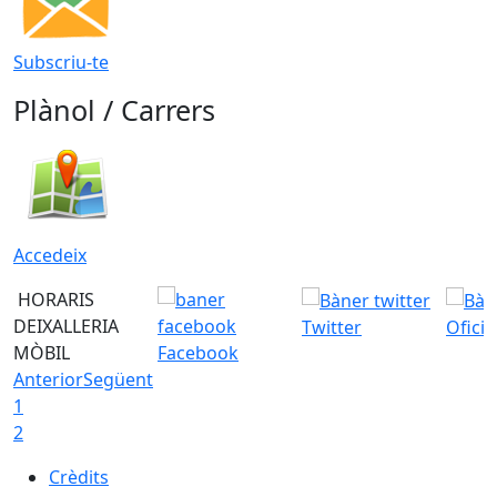
Subscriu-te
Plànol / Carrers
Accedeix
HORARIS
DEIXALLERIA
Twitter
Ofici
MÒBIL
Facebook
Anterior
Següent
1
2
Crèdits