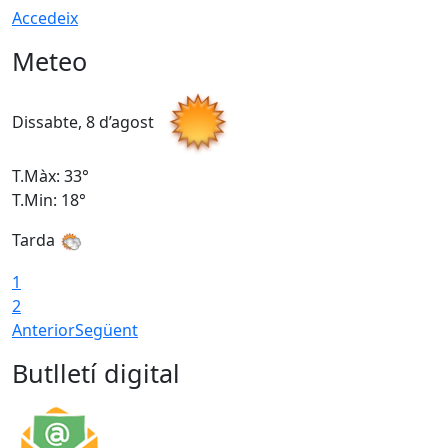
Accedeix
Meteo
Dissabte, 8 d’agost
D
T.Màx: 33°
T
T.Min: 18°
T
Tarda
1
2
Anterior
Següent
Butlletí digital