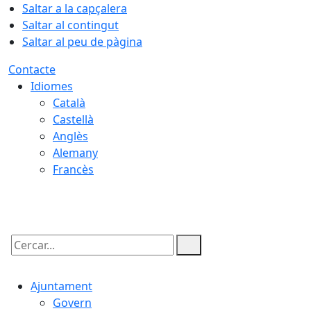
Saltar a la capçalera
Saltar al contingut
Saltar al peu de pàgina
Contacte
Idiomes
Català
Castellà
Anglès
Alemany
Francès
08.08.2026 | 10:57
Cercar:
Ajuntament
Govern