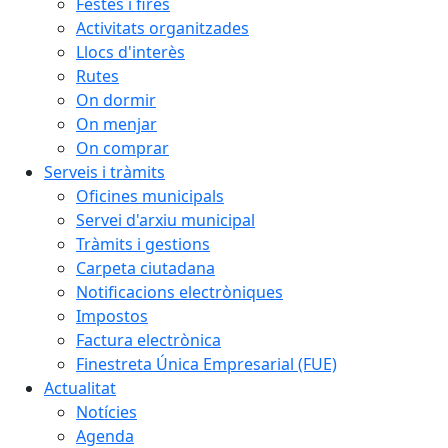
Festes i fires
Activitats organitzades
Llocs d'interès
Rutes
On dormir
On menjar
On comprar
Serveis i tràmits
Oficines municipals
Servei d'arxiu municipal
Tràmits i gestions
Carpeta ciutadana
Notificacions electròniques
Impostos
Factura electrònica
Finestreta Única Empresarial (FUE)
Actualitat
Notícies
Agenda