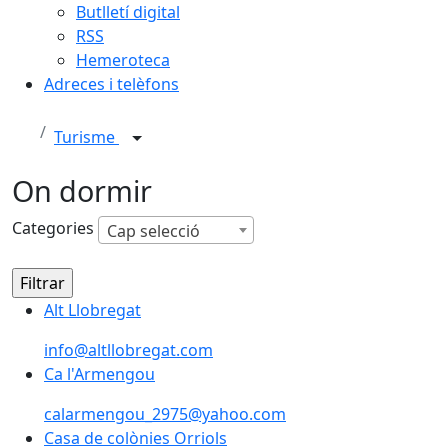
Butlletí digital
RSS
Hemeroteca
Adreces i telèfons
Turisme
On dormir
Categories
Cap selecció
Alt Llobregat
Alt Llobregat
info@altllobregat.com
Ca l'Armengou
Ca l'Armengou
calarmengou_2975@yahoo.com
Casa de colònies Orriols
Casa de colònies Orriols