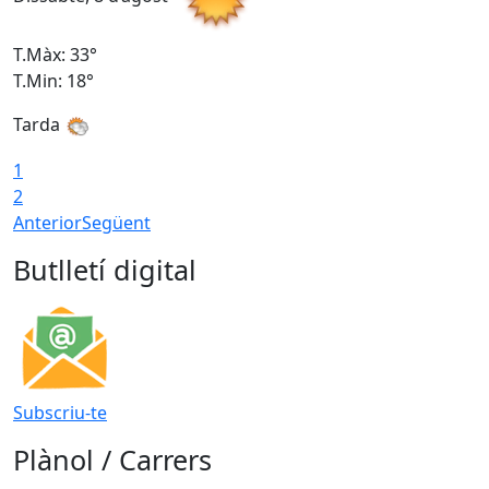
T.Màx: 33°
T
T.Min: 18°
T
Tarda
1
2
Anterior
Següent
Butlletí digital
Subscriu-te
Plànol / Carrers