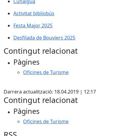
Cunaigua
Cunaigua
Activitat bibliobús
Activitat bibliobús
Festa Major 2025
Desfilada de Bouviers 2025
Desfilada de Bouviers 2025
Contingut relacionat
Pàgines
Oficines de Turisme
X
Darrera actualització: 18.04.2019 | 12:17
Contingut relacionat
Pàgines
Oficines de Turisme
RSS