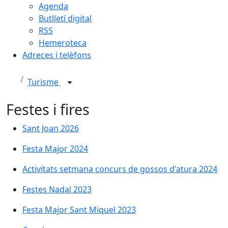
Agenda
Butlletí digital
RSS
Hemeroteca
Adreces i telèfons
Turisme
Festes i fires
Sant Joan 2026
Festa Major 2024
Festa Major 2024
Activitats setmana concurs de gossos d'atura 2024
Festes Nadal 2023
Festes Nadal 2023
Festa Major Sant Miquel 2023
Festa Major Sant Miquel 2023