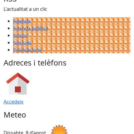
L'actualitat a un clic
Agenda
Agenda política
Avisos
Notícies
Publicacions
Adreces i telèfons
Accedeix
Meteo
Dissabte, 8 d’agost
D