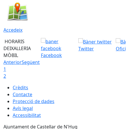
Accedeix
HORARIS
DEIXALLERIA
Twitter
Ofici
MÒBIL
Facebook
Anterior
Següent
1
2
Crèdits
Contacte
Protecció de dades
Avís legal
Accessibilitat
Ajuntament de Castellar de N'Hug