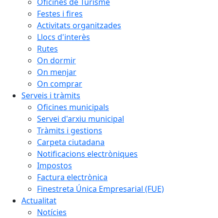
Oficines de Turisme
Festes i fires
Activitats organitzades
Llocs d'interès
Rutes
On dormir
On menjar
On comprar
Serveis i tràmits
Oficines municipals
Servei d'arxiu municipal
Tràmits i gestions
Carpeta ciutadana
Notificacions electròniques
Impostos
Factura electrònica
Finestreta Única Empresarial (FUE)
Actualitat
Notícies