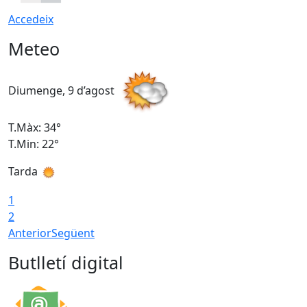
Accedeix
Meteo
Diumenge, 9 d’agost
D
T.Màx: 34°
T
T.Min: 22°
T
Tarda
T
1
2
Anterior
Següent
Butlletí digital