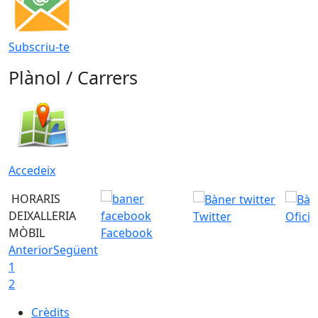
Subscriu-te
Plànol / Carrers
Accedeix
HORARIS
DEIXALLERIA
Twitter
Ofici
MÒBIL
Facebook
Anterior
Següent
1
2
Crèdits