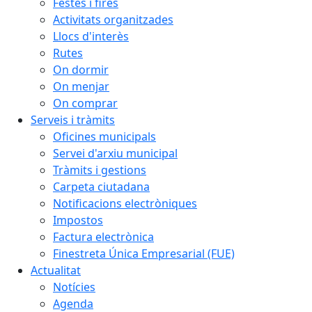
Festes i fires
Activitats organitzades
Llocs d'interès
Rutes
On dormir
On menjar
On comprar
Serveis i tràmits
Oficines municipals
Servei d'arxiu municipal
Tràmits i gestions
Carpeta ciutadana
Notificacions electròniques
Impostos
Factura electrònica
Finestreta Única Empresarial (FUE)
Actualitat
Notícies
Agenda