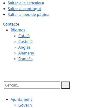
Saltar a la capçalera
Saltar al contingut
Saltar al peu de pàgina
Contacte
Idiomes
Català
Castellà
Anglès
Alemany
Francès
09.08.2026 | 08:43
Cercar:
Ajuntament
Govern