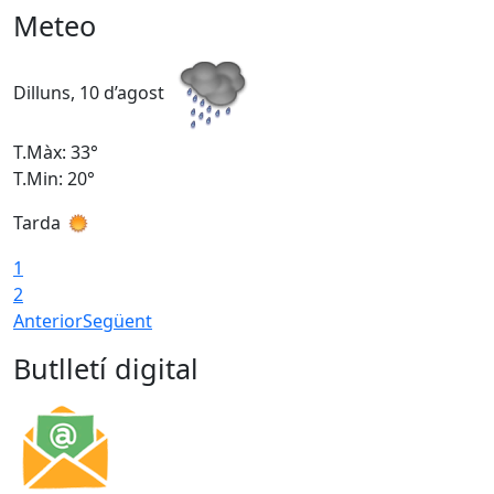
Meteo
Dilluns, 10 d’agost
D
T.Màx: 33°
T
T.Min: 20°
T
Tarda
T
1
2
Anterior
Següent
Butlletí digital