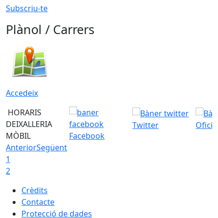
Subscriu-te
Plànol / Carrers
Accedeix
HORARIS
DEIXALLERIA
Twitter
Ofici
MÒBIL
Facebook
Anterior
Següent
1
2
Crèdits
Contacte
Protecció de dades