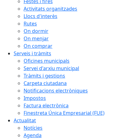
Festes i fires
Activitats organitzades
Llocs d'interès
Rutes
On dormir
On menjar
On comprar
Serveis i tràmits
Oficines municipals
Servei d'arxiu municipal
Tràmits i gestions
Carpeta ciutadana
Notificacions electròniques
Impostos
Factura electrònica
Finestreta Única Empresarial (FUE)
Actualitat
Notícies
Agenda