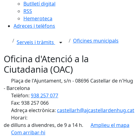
Butlletí digital
RSS
Hemeroteca
Adreces i telèfons
Oficines municipals
Serveis i tràmits
Oficina d'Atenció a la
Ciutadania (OAC)
Plaça de l'Ajuntament, s/n - 08696 Castellar de n'Hug
- Barcelona
Telèfon:
938 257 077
Fax: 938 257 066
Adreça electrònica:
castellarh@ajcastellardenhug.cat
Horari:
de dilluns a divendres, de 9 a 14 h.
Amplieu el mapa
Com arribar-hi
Leaflet
| ©
OpenStreetMap
contributors