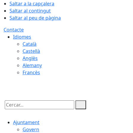
Saltar a la capçalera
Saltar al contingut
Saltar al peu de pàgina
Contacte
Idiomes
Català
Castellà
Anglès
Alemany
Francès
09.08.2026 | 13:20
Cercar:
Ajuntament
Govern