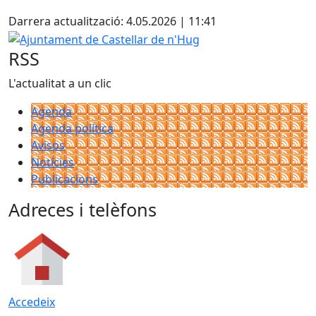
X
+
Darrera actualització: 4.05.2026 | 11:41
−
Ajuntament de Castellar de n'Hug
RSS
L'actualitat a un clic
Agenda
Agenda política
Avisos
Notícies
Publicacions
Adreces i telèfons
Accedeix