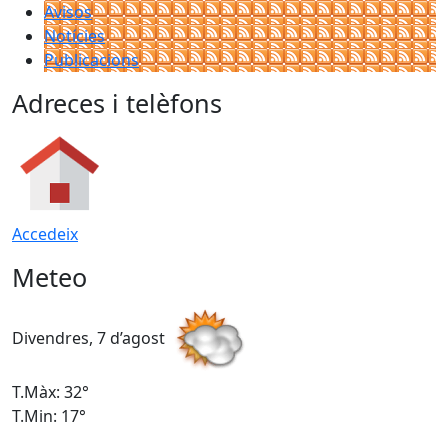
Avisos
Notícies
Publicacions
Adreces i telèfons
Accedeix
Meteo
Divendres, 7 d’agost
D
T.Màx: 32°
T
T.Min: 17°
T