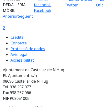
DEIXALLERIA
Twitter
Ofici
MÒBIL
Facebook
Anterior
Següent
1
2
Crèdits
Contacte
Protecció de dades
Avís legal
Accessibilitat
Ajuntament de Castellar de N'Hug
Pl. Ajuntament, s/n
08696 Castellar de N'Hug
Tel. 938 257 077
Fax 938 257 066
NIF P0805100E