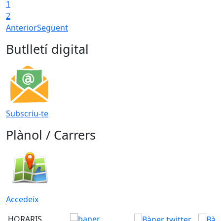
1
T
2
Anterior
Següent
Butlletí digital
Subscriu-te
Plànol / Carrers
Accedeix
HORARIS