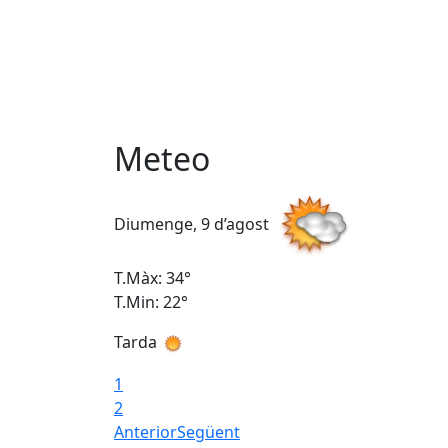
Meteo
Diumenge, 9 d’agost
T.Màx: 34°
T.Min: 22°
Tarda
1
2
Anterior
Següent