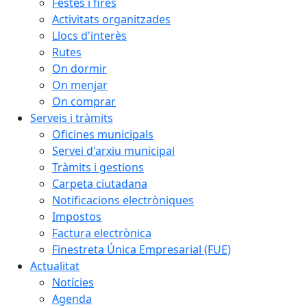
Festes i fires
Activitats organitzades
Llocs d'interès
Rutes
On dormir
On menjar
On comprar
Serveis i tràmits
Oficines municipals
Servei d'arxiu municipal
Tràmits i gestions
Carpeta ciutadana
Notificacions electròniques
Impostos
Factura electrònica
Finestreta Única Empresarial (FUE)
Actualitat
Notícies
Agenda