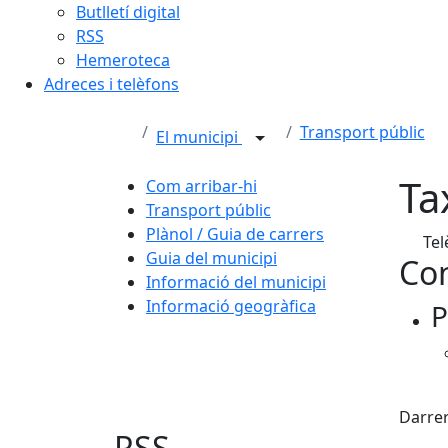
Butlletí digital
RSS
Hemeroteca
Adreces i telèfons
Transport públic
El municipi
Ta
Com arribar-hi
Transport públic
Plànol / Guia de carrers
Tel
Guia del municipi
Con
Informació del municipi
Informació geogràfica
P
X
Darrer
RSS