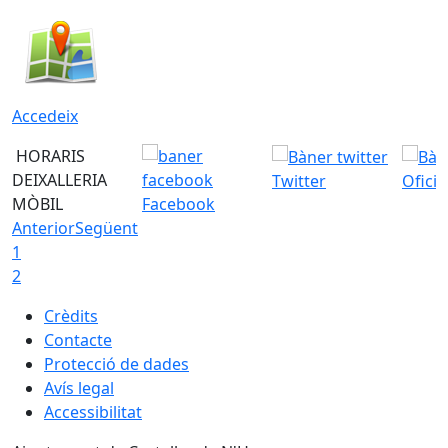
Accedeix
HORARIS
DEIXALLERIA
Twitter
Ofici
MÒBIL
Facebook
Anterior
Següent
1
2
Crèdits
Contacte
Protecció de dades
Avís legal
Accessibilitat