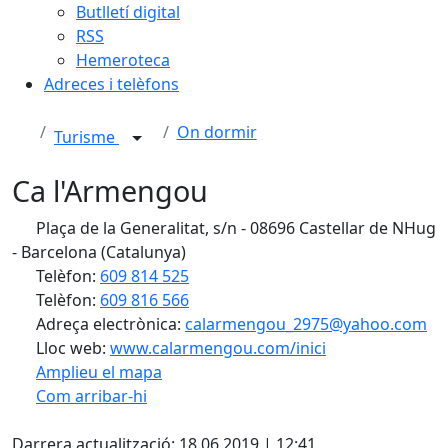
Butlletí digital
RSS
Hemeroteca
Adreces i telèfons
On dormir
Turisme
Ca l'Armengou
Plaça de la Generalitat, s/n - 08696 Castellar de NHug
- Barcelona (Catalunya)
Telèfon:
609 814 525
Telèfon:
609 816 566
Adreça electrònica:
calarmengou_2975@yahoo.com
Lloc web:
www.calarmengou.com/inici
Amplieu el mapa
Com arribar-hi
Leaflet
| ©
OpenStreetMap
contributors
X
+
Darrera actualització: 18.06.2019 | 12:41