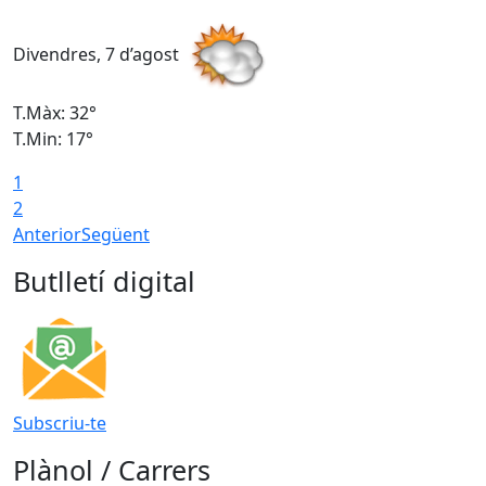
Divendres, 7 d’agost
D
T.Màx: 32°
T
T.Min: 17°
T
1
T
2
Anterior
Següent
Butlletí digital
Subscriu-te
Plànol / Carrers