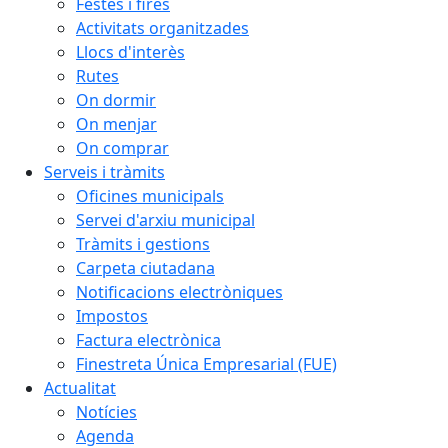
Festes i fires
Activitats organitzades
Llocs d'interès
Rutes
On dormir
On menjar
On comprar
Serveis i tràmits
Oficines municipals
Servei d'arxiu municipal
Tràmits i gestions
Carpeta ciutadana
Notificacions electròniques
Impostos
Factura electrònica
Finestreta Única Empresarial (FUE)
Actualitat
Notícies
Agenda