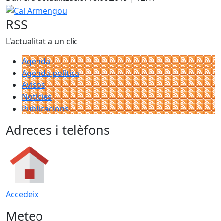
−
Cal Armengou
RSS
L'actualitat a un clic
Agenda
Agenda política
Avisos
Notícies
Publicacions
Adreces i telèfons
Accedeix
Meteo