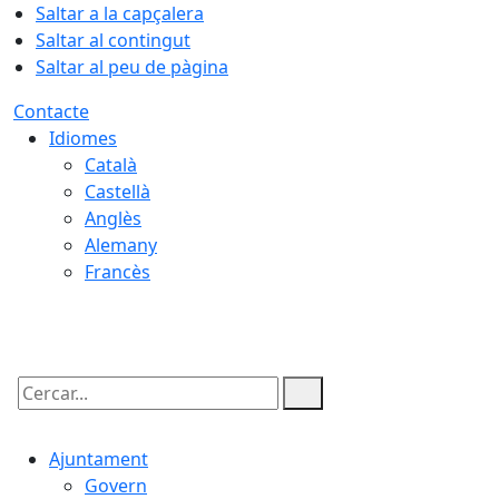
Saltar a la capçalera
Saltar al contingut
Saltar al peu de pàgina
Contacte
Idiomes
Català
Castellà
Anglès
Alemany
Francès
07.08.2026 | 11:52
Cercar:
Ajuntament
Govern