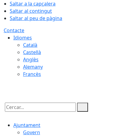
Saltar a la capçalera
Saltar al contingut
Saltar al peu de pàgina
Contacte
Idiomes
Català
Castellà
Anglès
Alemany
Francès
09.08.2026 | 14:54
Cercar:
Ajuntament
Govern