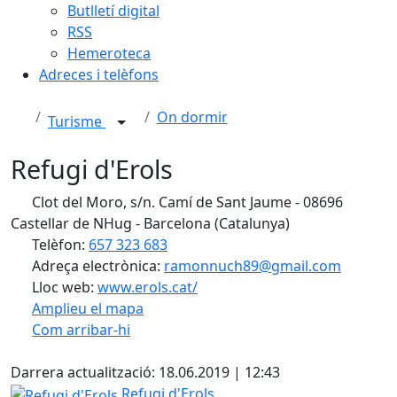
Butlletí digital
RSS
Hemeroteca
Adreces i telèfons
On dormir
Turisme
Refugi d'Erols
Clot del Moro, s/n. Camí de Sant Jaume - 08696
Castellar de NHug - Barcelona (Catalunya)
Telèfon:
657 323 683
Adreça electrònica:
ramonnuch89@gmail.com
Lloc web:
www.erols.cat/
Amplieu el mapa
Com arribar-hi
Leaflet
| ©
OpenStreetMap
contributors
X
+
Darrera actualització: 18.06.2019 | 12:43
−
Refugi d'Erols
Refugi d'Erols