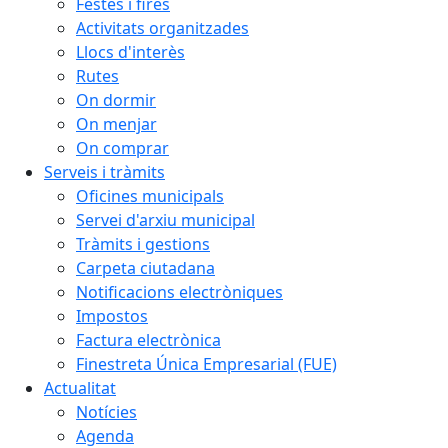
Festes i fires
Activitats organitzades
Llocs d'interès
Rutes
On dormir
On menjar
On comprar
Serveis i tràmits
Oficines municipals
Servei d'arxiu municipal
Tràmits i gestions
Carpeta ciutadana
Notificacions electròniques
Impostos
Factura electrònica
Finestreta Única Empresarial (FUE)
Actualitat
Notícies
Agenda