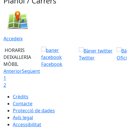
Plànol / Carrers
Accedeix
HORARIS
DEIXALLERIA
Twitter
Ofici
MÒBIL
Facebook
Anterior
Següent
1
2
Crèdits
Contacte
Protecció de dades
Avís legal
Accessibilitat