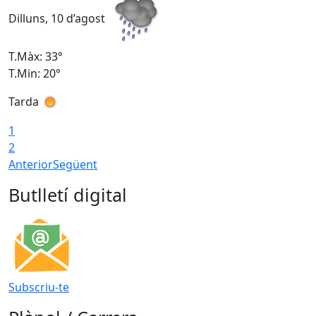
Dilluns, 10 d’agost
D
T.Màx: 33°
T
T.Min: 20°
T
Tarda
T
1
2
Anterior
Següent
Butlletí digital
Subscriu-te