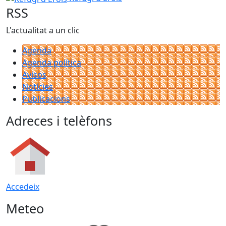
RSS
L'actualitat a un clic
Agenda
Agenda política
Avisos
Notícies
Publicacions
Adreces i telèfons
Accedeix
Meteo