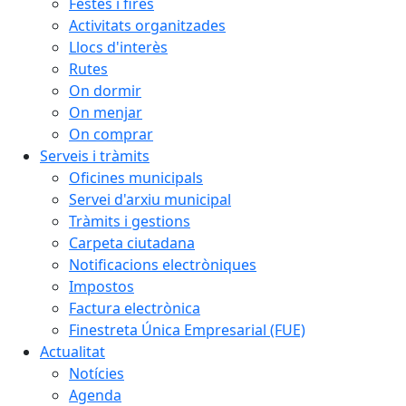
Festes i fires
Activitats organitzades
Llocs d'interès
Rutes
On dormir
On menjar
On comprar
Serveis i tràmits
Oficines municipals
Servei d'arxiu municipal
Tràmits i gestions
Carpeta ciutadana
Notificacions electròniques
Impostos
Factura electrònica
Finestreta Única Empresarial (FUE)
Actualitat
Notícies
Agenda