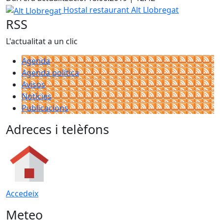
−
Alt Llobregat
Hostal restaurant Alt Llobregat
RSS
L'actualitat a un clic
Agenda
Agenda política
Avisos
Notícies
Publicacions
Adreces i telèfons
Accedeix
Meteo