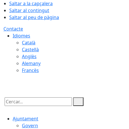
Saltar a la capçalera
Saltar al contingut
Saltar al peu de pàgina
Contacte
Idiomes
Català
Castellà
Anglès
Alemany
Francès
09.08.2026 | 11:18
Cercar:
Ajuntament
Govern