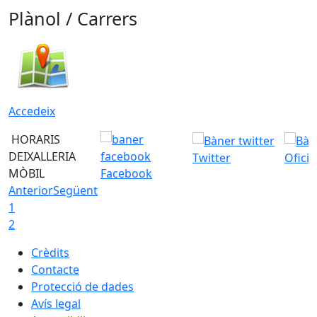
Plànol / Carrers
Accedeix
HORARIS
DEIXALLERIA
Twitter
Ofici
MÒBIL
Facebook
Anterior
Següent
1
2
Crèdits
Contacte
Protecció de dades
Avís legal