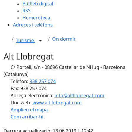
Butlletí digital
RSS
Hemeroteca
Adreces i telèfons
On dormir
Turisme
Alt Llobregat
C/ Portell, s/n - 08696 Castellar de NHug - Barcelona
(Catalunya)
Telèfon:
938 257 074
Fax: 938 257 074
Adreça electrònica:
info@altllobregat.com
Lloc web:
www.altllobregat.com
Amplieu el mapa
Com arribar-hi
Leaflet
| ©
OpenStreetMap
contributors
X
+
Darrera actualització: 18.06.2019 | 12:42