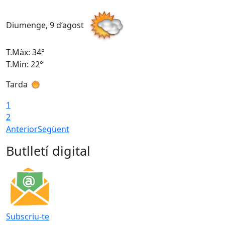
Diumenge, 9 d’agost
D
T.Màx: 34°
T
T.Min: 22°
T
Tarda
T
1
2
Anterior
Següent
Butlletí digital
Subscriu-te