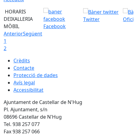
HORARIS
DEIXALLERIA
Twitter
Ofici
MÒBIL
Facebook
Anterior
Següent
1
2
Crèdits
Contacte
Protecció de dades
Avís legal
Accessibilitat
Ajuntament de Castellar de N'Hug
Pl. Ajuntament, s/n
08696 Castellar de N'Hug
Tel. 938 257 077
Fax 938 257 066