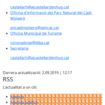
castellarh@ajcastellardenhug.cat
Oficina d'informació del Parc Natural del Cadí-Moixe
Oficina d'informació del Parc Natural del Cadí-
Moixeró
pncadimoixero@gencat.cat
Oficina Municipal de Turisme
Oficina Municipal de Turisme
coronadoge@diba.cat
Secretaria
castellarh@ajcastellardenhug.cat
X
Darrera actualització: 2.09.2019 | 12:17
RSS
L'actualitat a un clic
Agenda
Agenda política