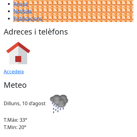
Avisos
Notícies
Publicacions
Adreces i telèfons
Accedeix
Meteo
Dilluns, 10 d’agost
D
T.Màx: 33°
T
T.Min: 20°
T