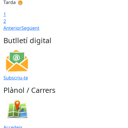
Tarda
T
1
2
Anterior
Següent
Butlletí digital
Subscriu-te
Plànol / Carrers
Accedeix