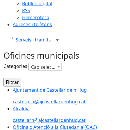
Butlletí digital
RSS
Hemeroteca
Adreces i telèfons
Serveis i tràmits
Oficines municipals
Categories
Cap selecció
Ajuntament de Castellar de n'Hug
Ajuntament de Castellar de n'Hug
castellarh@ajcastellardenhug.cat
Alcaldia
castellarh@ajcastellardenhug.cat
Oficina d'Atenció a la Ciutadania (OAC)
Oficina d'Atenció a la Ciutadania (OAC)