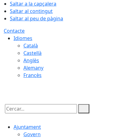
Saltar a la capçalera
Saltar al contingut
Saltar al peu de pàgina
Contacte
Idiomes
Català
Castellà
Anglès
Alemany
Francès
10.08.2026 | 11:02
Cercar:
Ajuntament
Govern