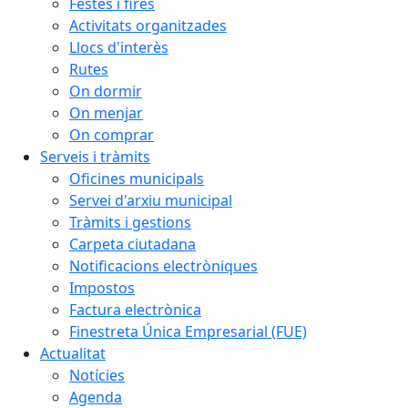
Festes i fires
Activitats organitzades
Llocs d'interès
Rutes
On dormir
On menjar
On comprar
Serveis i tràmits
Oficines municipals
Servei d'arxiu municipal
Tràmits i gestions
Carpeta ciutadana
Notificacions electròniques
Impostos
Factura electrònica
Finestreta Única Empresarial (FUE)
Actualitat
Notícies
Agenda