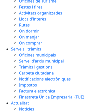
Oficines de Turisme
Festes i fires
Activitats organitzades
Llocs d'interès
Rutes
On dormir
On menjar
On comprar
Serveis i tràmits
Oficines municipals
Servei d'arxiu municipal
Tràmits i gestions
Carpeta ciutadana
Notificacions electròniques
Impostos
Factura electrònica
Finestreta Única Empresarial (FUE)
Actualitat
Notícies