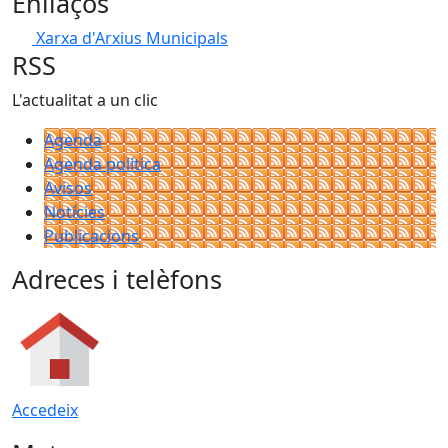
Enllaços
Xarxa d'Arxius Municipals
RSS
L'actualitat a un clic
Agenda
Agenda política
Avisos
Notícies
Publicacions
Adreces i telèfons
Accedeix