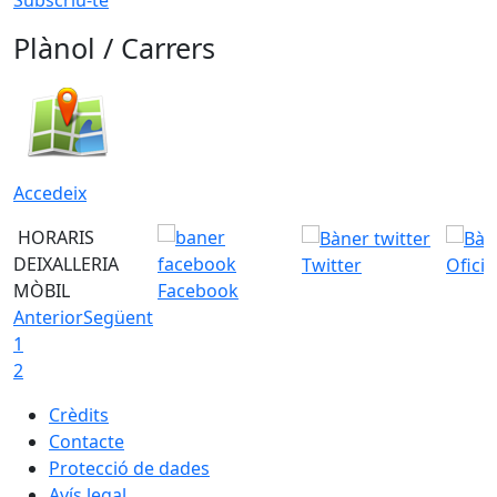
Plànol / Carrers
Accedeix
HORARIS
DEIXALLERIA
Twitter
Ofici
MÒBIL
Facebook
Anterior
Següent
1
2
Crèdits
Contacte
Protecció de dades
Avís legal