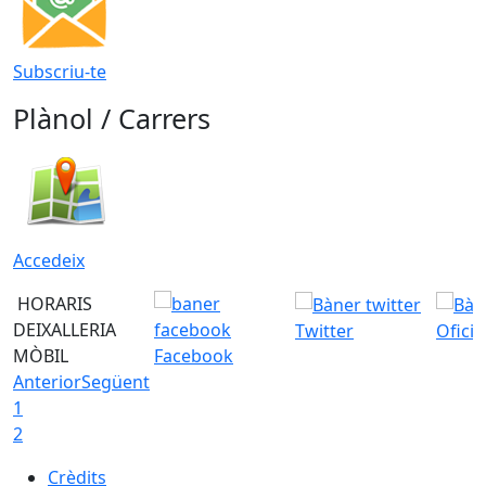
Subscriu-te
Plànol / Carrers
Accedeix
HORARIS
DEIXALLERIA
Twitter
Ofici
MÒBIL
Facebook
Anterior
Següent
1
2
Crèdits