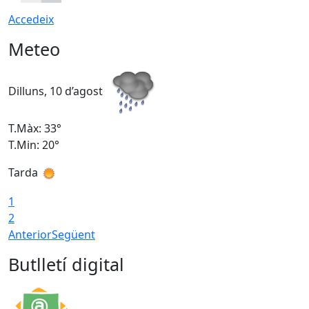
Accedeix
Meteo
Dilluns, 10 d’agost
D
T.Màx: 33°
T
T.Min: 20°
T
Tarda
T
1
2
Anterior
Següent
Butlletí digital