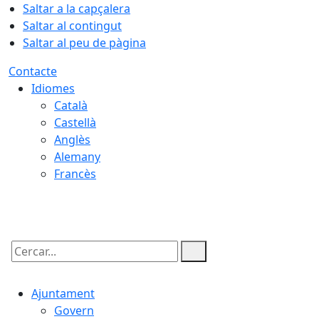
Saltar a la capçalera
Saltar al contingut
Saltar al peu de pàgina
Contacte
Idiomes
Català
Castellà
Anglès
Alemany
Francès
10.08.2026 | 02:32
Cercar:
Ajuntament
Govern