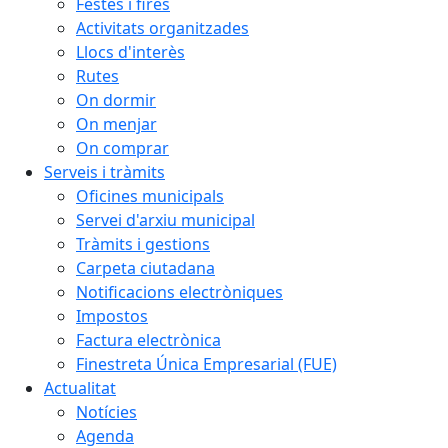
Festes i fires
Activitats organitzades
Llocs d'interès
Rutes
On dormir
On menjar
On comprar
Serveis i tràmits
Oficines municipals
Servei d'arxiu municipal
Tràmits i gestions
Carpeta ciutadana
Notificacions electròniques
Impostos
Factura electrònica
Finestreta Única Empresarial (FUE)
Actualitat
Notícies
Agenda