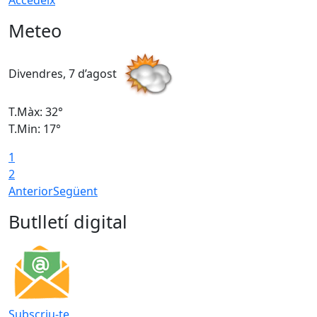
Accedeix
Meteo
Divendres, 7 d’agost
D
T.Màx: 32°
T
T.Min: 17°
T
1
T
2
Anterior
Següent
Butlletí digital
Subscriu-te