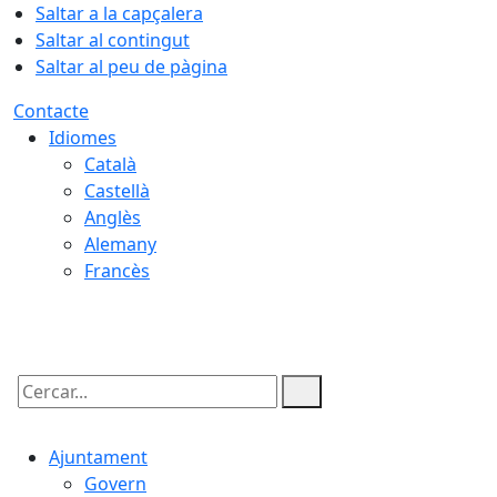
Saltar a la capçalera
Saltar al contingut
Saltar al peu de pàgina
Contacte
Idiomes
Català
Castellà
Anglès
Alemany
Francès
06.08.2026 | 16:07
Cercar:
Ajuntament
Govern