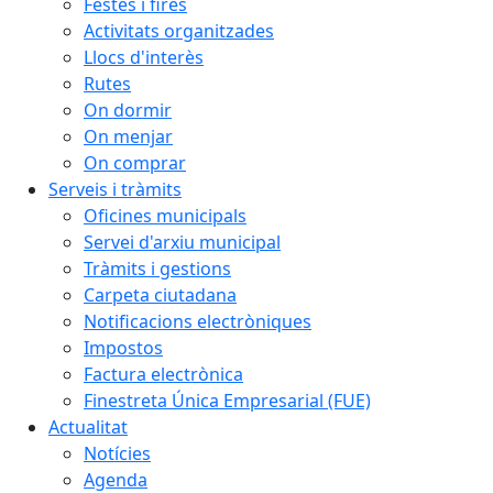
Festes i fires
Activitats organitzades
Llocs d'interès
Rutes
On dormir
On menjar
On comprar
Serveis i tràmits
Oficines municipals
Servei d'arxiu municipal
Tràmits i gestions
Carpeta ciutadana
Notificacions electròniques
Impostos
Factura electrònica
Finestreta Única Empresarial (FUE)
Actualitat
Notícies
Agenda