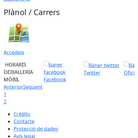
Plànol / Carrers
Accedeix
HORARIS
DEIXALLERIA
Twitter
Ofici
MÒBIL
Facebook
Anterior
Següent
1
2
Crèdits
Contacte
Protecció de dades
Avís legal