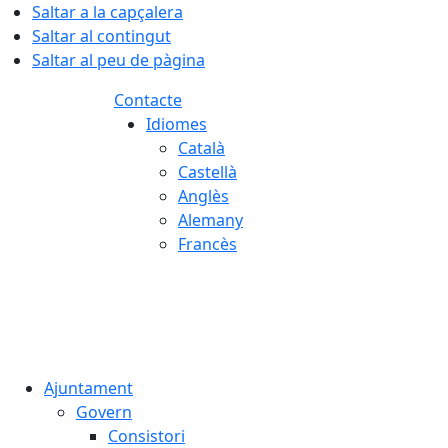
Saltar a la capçalera
Saltar al contingut
Saltar al peu de pàgina
Contacte
Idiomes
Català
Castellà
Anglès
Alemany
Francès
08.08.2026 | 04:07
Ajuntament
Govern
Consistori