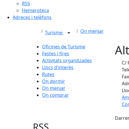
RSS
Hemeroteca
Adreces i telèfons
On menjar
Turisme
Al
Oficines de Turisme
Festes i fires
Activitats organitzades
C/ 
Llocs d'interès
Tel
Rutes
Fax
On dormir
Adr
On menjar
Llo
On comprar
Am
Com
X
+
Darrer
−
RSS