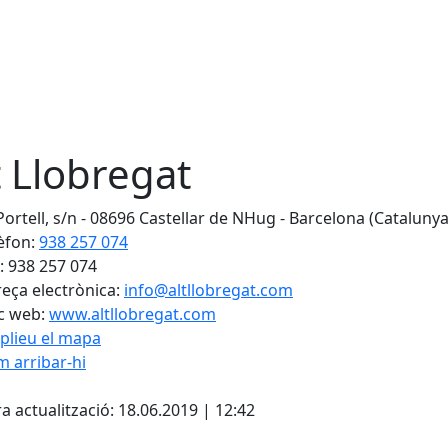
t Llobregat
Portell, s/n - 08696 Castellar de NHug - Barcelona (Catalunya
èfon:
938 257 074
: 938 257 074
eça electrònica:
info@altllobregat.com
c web:
www.altllobregat.com
plieu el mapa
 arribar-hi
Leaflet
| ©
OpenStreetMap
con
a actualització: 18.06.2019 | 12:42