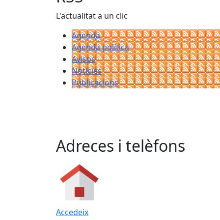
L'actualitat a un clic
Agenda
Agenda política
Avisos
Notícies
Publicacions
Adreces i telèfons
Accedeix