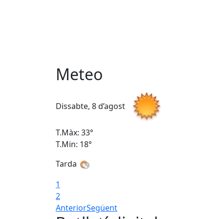
Meteo
Dissabte, 8 d’agost
T.Màx: 33°
T.Min: 18°
Tarda
1
2
Anterior
Següent