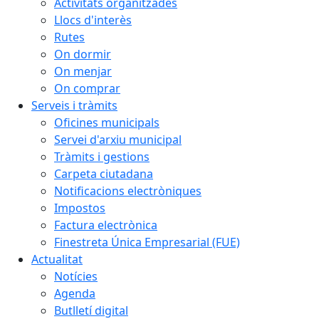
Activitats organitzades
Llocs d'interès
Rutes
On dormir
On menjar
On comprar
Serveis i tràmits
Oficines municipals
Servei d'arxiu municipal
Tràmits i gestions
Carpeta ciutadana
Notificacions electròniques
Impostos
Factura electrònica
Finestreta Única Empresarial (FUE)
Actualitat
Notícies
Agenda
Butlletí digital