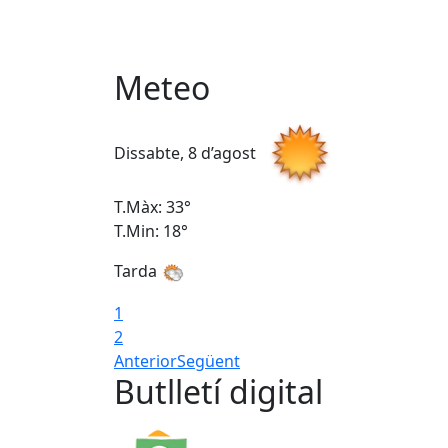
Meteo
Dissabte, 8 d’agost
T.Màx: 33°
T.Min: 18°
Tarda
1
2
Anterior
Següent
Butlletí digital