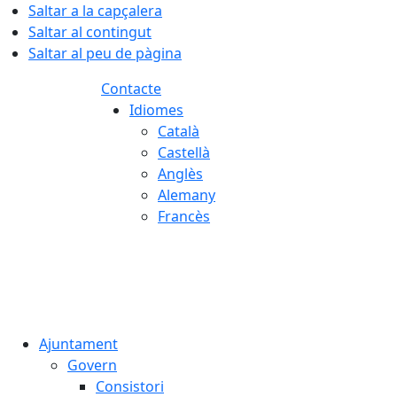
Saltar a la capçalera
Saltar al contingut
Saltar al peu de pàgina
Contacte
Idiomes
Català
Castellà
Anglès
Alemany
Francès
08.08.2026 | 11:49
Ajuntament
Govern
Consistori