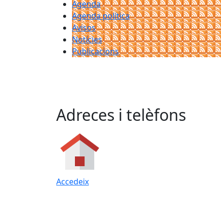
Agenda
Agenda política
Avisos
Notícies
Publicacions
Adreces i telèfons
Accedeix