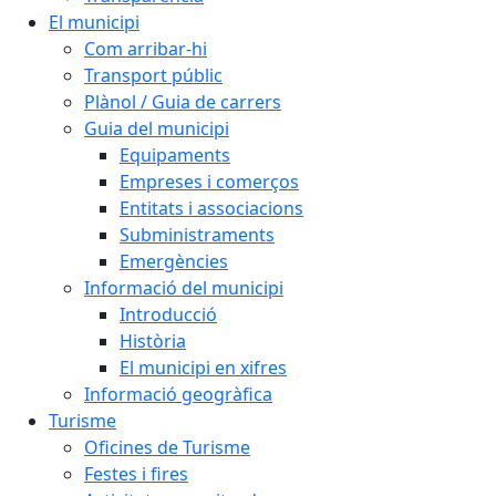
El municipi
Com arribar-hi
Transport públic
Plànol / Guia de carrers
Guia del municipi
Equipaments
Empreses i comerços
Entitats i associacions
Subministraments
Emergències
Informació del municipi
Introducció
Història
El municipi en xifres
Informació geogràfica
Turisme
Oficines de Turisme
Festes i fires