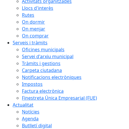
Activitats organitzades
Llocs d'interès
Rutes
On dormir
On menjar
On comprar
Serveis i tràmits
Oficines municipals
Servei d'arxiu municipal
Tràmits i gestions
Carpeta ciutadana
Notificacions electròniques
Impostos
Factura electrònica
Finestreta Única Empresarial (FUE)
Actualitat
Notícies
Agenda
Butlletí digital