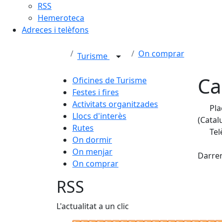
RSS
Hemeroteca
Adreces i telèfons
On comprar
Turisme
Ca
Oficines de Turisme
Festes i fires
Activitats organitzades
Pla
Llocs d'interès
(Catal
Rutes
Tel
On dormir
X
On menjar
Darrer
On comprar
RSS
L'actualitat a un clic