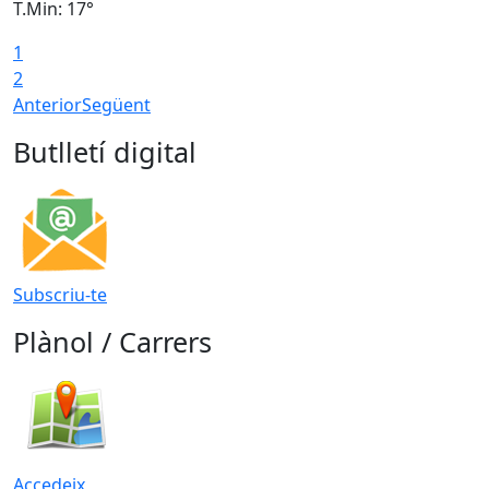
T.Min: 17°
T
1
T
2
Anterior
Següent
Butlletí digital
Subscriu-te
Plànol / Carrers
Accedeix