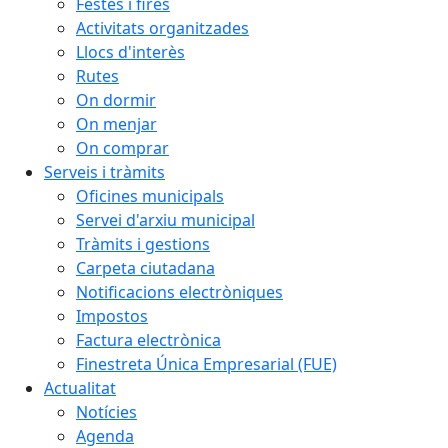
Festes i fires
Activitats organitzades
Llocs d'interès
Rutes
On dormir
On menjar
On comprar
Serveis i tràmits
Oficines municipals
Servei d'arxiu municipal
Tràmits i gestions
Carpeta ciutadana
Notificacions electròniques
Impostos
Factura electrònica
Finestreta Única Empresarial (FUE)
Actualitat
Notícies
Agenda