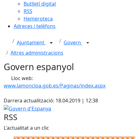
Butlletí digital
RSS
Hemeroteca
Adreces i telèfons
Ajuntament
Govern
Altres administracions
Govern espanyol
Lloc web:
www.lamoncloa.gob.es/Paginas/index.aspx
X
Darrera actualització: 18.04.2019 | 12:38
Govern d'Espanya
RSS
L'actualitat a un clic