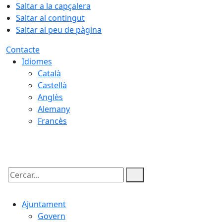
Saltar a la capçalera
Saltar al contingut
Saltar al peu de pàgina
Contacte
Idiomes
Català
Castellà
Anglès
Alemany
Francès
06.08.2026 | 18:16
Cercar:
Ajuntament
Govern