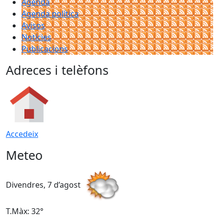
Agenda
Agenda política
Avisos
Notícies
Publicacions
Adreces i telèfons
Accedeix
Meteo
Divendres, 7 d’agost
D
T.Màx: 32°
T