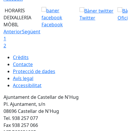
HORARIS
DEIXALLERIA
Twitter
Ofici
MÒBIL
Facebook
Anterior
Següent
1
2
Crèdits
Contacte
Protecció de dades
Avís legal
Accessibilitat
Ajuntament de Castellar de N'Hug
Pl. Ajuntament, s/n
08696 Castellar de N'Hug
Tel. 938 257 077
Fax 938 257 066