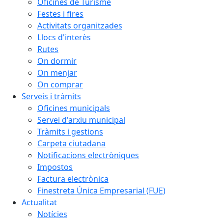
Oficines de Turisme
Festes i fires
Activitats organitzades
Llocs d'interès
Rutes
On dormir
On menjar
On comprar
Serveis i tràmits
Oficines municipals
Servei d'arxiu municipal
Tràmits i gestions
Carpeta ciutadana
Notificacions electròniques
Impostos
Factura electrònica
Finestreta Única Empresarial (FUE)
Actualitat
Notícies