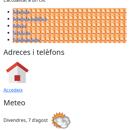
L'actualitat a un clic
Agenda
Agenda política
Avisos
Notícies
Publicacions
Adreces i telèfons
Accedeix
Meteo
Divendres, 7 d’agost
D