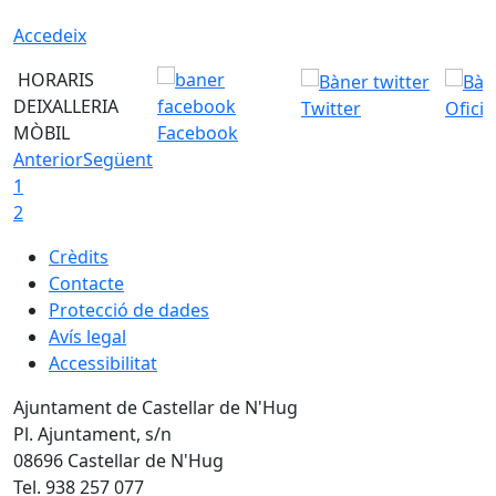
Accedeix
HORARIS
DEIXALLERIA
Twitter
Ofici
MÒBIL
Facebook
Anterior
Següent
1
2
Crèdits
Contacte
Protecció de dades
Avís legal
Accessibilitat
Ajuntament de Castellar de N'Hug
Pl. Ajuntament, s/n
08696 Castellar de N'Hug
Tel. 938 257 077