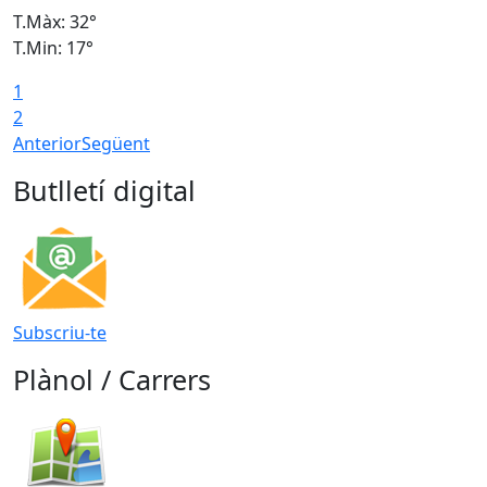
T.Màx: 32°
T
T.Min: 17°
T
1
T
2
Anterior
Següent
Butlletí digital
Subscriu-te
Plànol / Carrers