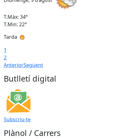
Diumenge, 9 d’agost
D
T.Màx: 34°
T
T.Min: 22°
T
Tarda
T
1
2
Anterior
Següent
Butlletí digital
Subscriu-te
Plànol / Carrers