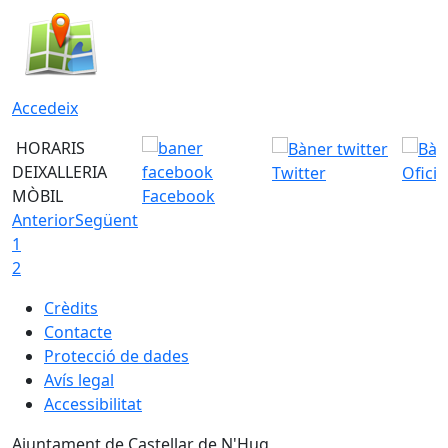
Accedeix
HORARIS
DEIXALLERIA
Twitter
Ofici
MÒBIL
Facebook
Anterior
Següent
1
2
Crèdits
Contacte
Protecció de dades
Avís legal
Accessibilitat
Ajuntament de Castellar de N'Hug