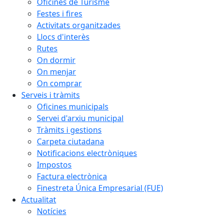
Oficines de Turisme
Festes i fires
Activitats organitzades
Llocs d'interès
Rutes
On dormir
On menjar
On comprar
Serveis i tràmits
Oficines municipals
Servei d'arxiu municipal
Tràmits i gestions
Carpeta ciutadana
Notificacions electròniques
Impostos
Factura electrònica
Finestreta Única Empresarial (FUE)
Actualitat
Notícies