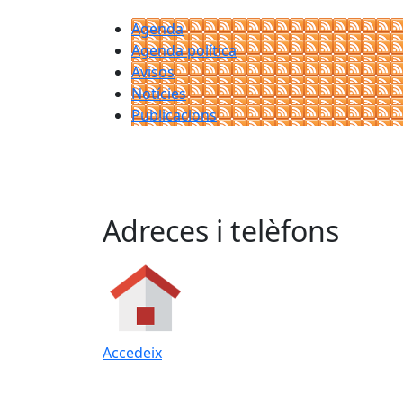
Agenda
Agenda política
Avisos
Notícies
Publicacions
Adreces i telèfons
Accedeix