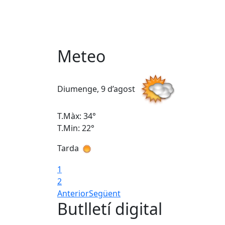
Meteo
Diumenge, 9 d’agost
T.Màx: 34°
T.Min: 22°
Tarda
1
2
Anterior
Següent
Butlletí digital