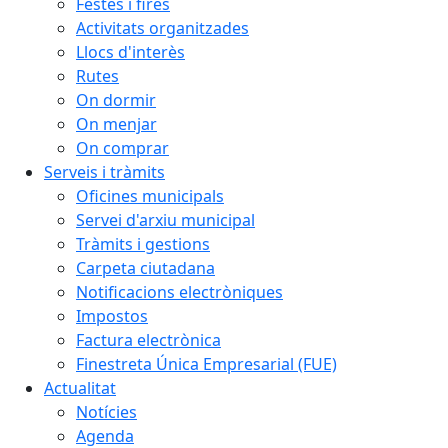
Festes i fires
Activitats organitzades
Llocs d'interès
Rutes
On dormir
On menjar
On comprar
Serveis i tràmits
Oficines municipals
Servei d'arxiu municipal
Tràmits i gestions
Carpeta ciutadana
Notificacions electròniques
Impostos
Factura electrònica
Finestreta Única Empresarial (FUE)
Actualitat
Notícies
Agenda