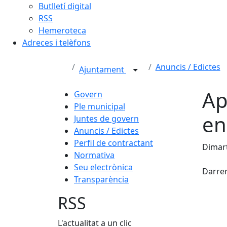
Butlletí digital
RSS
Hemeroteca
Adreces i telèfons
Anuncis / Edictes
Ajuntament
Ap
Govern
Ple municipal
en
Juntes de govern
Anuncis / Edictes
Perfil de contractant
Dimart
Normativa
X
Seu electrònica
Darrer
Transparència
RSS
L'actualitat a un clic