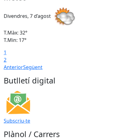
Divendres, 7 d’agost
D
T.Màx: 32°
T
T.Min: 17°
T
1
T
2
Anterior
Següent
Butlletí digital
Subscriu-te
Plànol / Carrers