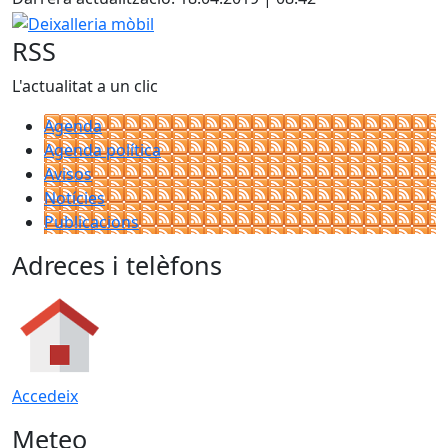
Deixalleria mòbil
RSS
L'actualitat a un clic
Agenda
Agenda política
Avisos
Notícies
Publicacions
Adreces i telèfons
Accedeix
Meteo