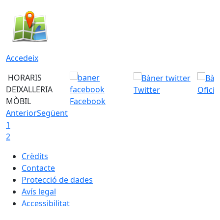
Accedeix
HORARIS
DEIXALLERIA
Twitter
Ofici
MÒBIL
Facebook
Anterior
Següent
1
2
Crèdits
Contacte
Protecció de dades
Avís legal
Accessibilitat