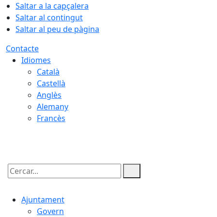
Saltar a la capçalera
Saltar al contingut
Saltar al peu de pàgina
Contacte
Idiomes
Català
Castellà
Anglès
Alemany
Francès
07.08.2026 | 10:11
Cercar:
Ajuntament
Govern