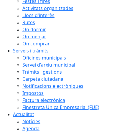
Festes i fires
Activitats organitzades
Llocs d'interès
Rutes
On dormir
On menjar
On comprar
Serveis i tràmits
Oficines municipals
Servei d'arxiu municipal
Tràmits i gestions
Carpeta ciutadana
Notificacions electròniques
Impostos
Factura electrònica
Finestreta Única Empresarial (FUE)
Actualitat
Notícies
Agenda