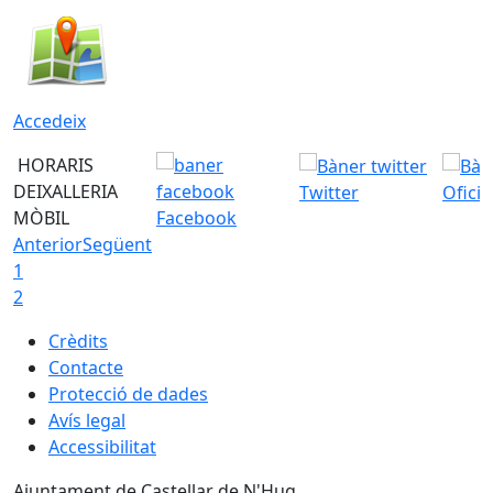
Accedeix
HORARIS
DEIXALLERIA
Twitter
Ofici
MÒBIL
Facebook
Anterior
Següent
1
2
Crèdits
Contacte
Protecció de dades
Avís legal
Accessibilitat
Ajuntament de Castellar de N'Hug