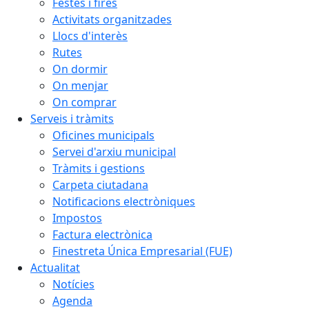
Festes i fires
Activitats organitzades
Llocs d'interès
Rutes
On dormir
On menjar
On comprar
Serveis i tràmits
Oficines municipals
Servei d'arxiu municipal
Tràmits i gestions
Carpeta ciutadana
Notificacions electròniques
Impostos
Factura electrònica
Finestreta Única Empresarial (FUE)
Actualitat
Notícies
Agenda