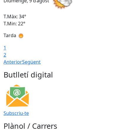
Diumenge, 9 d’agost
D
T.Màx: 34°
T
T.Min: 22°
T
Tarda
T
1
2
Anterior
Següent
Butlletí digital
Subscriu-te
Plànol / Carrers