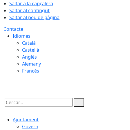
Saltar a la capçalera
Saltar al contingut
Saltar al peu de pàgina
Contacte
Idiomes
Català
Castellà
Anglès
Alemany
Francès
09.08.2026 | 09:51
Cercar:
Ajuntament
Govern