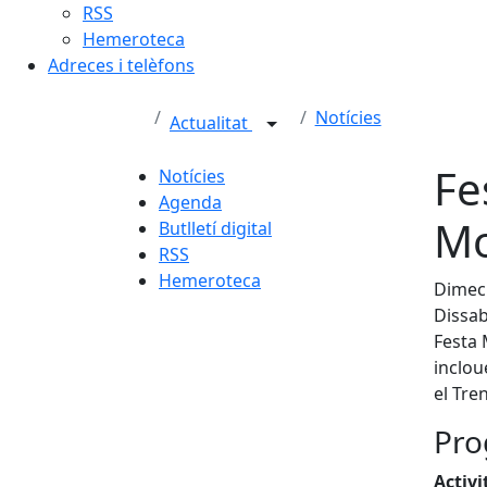
RSS
Hemeroteca
Adreces i telèfons
Notícies
Actualitat
Fe
Notícies
Agenda
Mo
Butlletí digital
RSS
Hemeroteca
Dimecr
Dissab
Festa 
inclou
el Tre
Pro
Activi