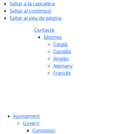
Saltar a la capçalera
Saltar al contingut
Saltar al peu de pàgina
Contacte
Idiomes
Català
Castellà
Anglès
Alemany
Francès
08.08.2026 | 11:07
Ajuntament
Govern
Consistori