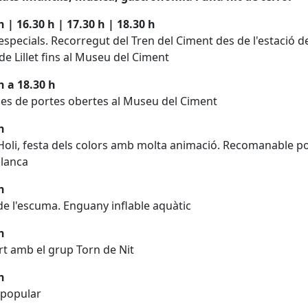
h | 16.30 h | 17.30 h | 18.30 h
especials. Recorregut del Tren del Ciment des de l'estació de
de Lillet fins al Museu del Ciment
h a 18.30 h
es de portes obertes al Museu del Ciment
h
Holi, festa dels colors amb molta animació. Recomanable p
blanca
h
de l'escuma. Enguany inflable aquàtic
h
t amb el grup Torn de Nit
h
 popular