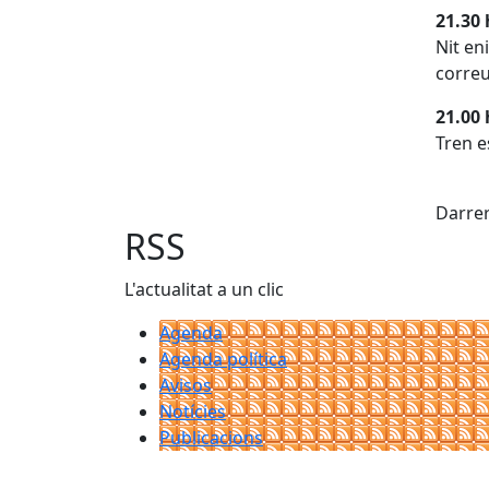
21.30 
Nit en
correu
21.00 
Tren e
X
Darrer
RSS
L'actualitat a un clic
Agenda
Agenda política
Avisos
Notícies
Publicacions