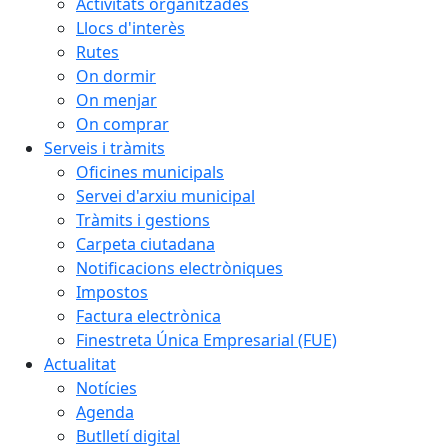
Activitats organitzades
Llocs d'interès
Rutes
On dormir
On menjar
On comprar
Serveis i tràmits
Oficines municipals
Servei d'arxiu municipal
Tràmits i gestions
Carpeta ciutadana
Notificacions electròniques
Impostos
Factura electrònica
Finestreta Única Empresarial (FUE)
Actualitat
Notícies
Agenda
Butlletí digital