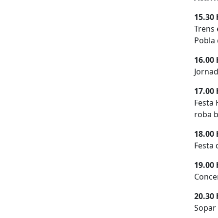
15.30 
Trens 
Pobla 
16.00 
Jornad
17.00 
Festa 
roba 
18.00 
Festa 
19.00 
Concer
20.30 
Sopar