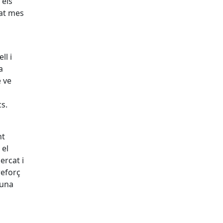
els
sat mes
ll i
a
e ve
cs.
nt
 el
ercat i
reforç
 una