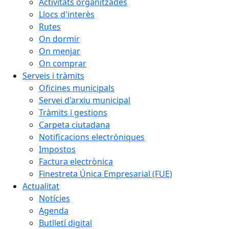
Activitats organitzades
Llocs d'interès
Rutes
On dormir
On menjar
On comprar
Serveis i tràmits
Oficines municipals
Servei d'arxiu municipal
Tràmits i gestions
Carpeta ciutadana
Notificacions electròniques
Impostos
Factura electrònica
Finestreta Única Empresarial (FUE)
Actualitat
Notícies
Agenda
Butlletí digital