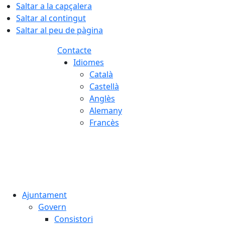
Saltar a la capçalera
Saltar al contingut
Saltar al peu de pàgina
Contacte
Idiomes
Català
Castellà
Anglès
Alemany
Francès
06.08.2026 | 09:48
Ajuntament
Govern
Consistori