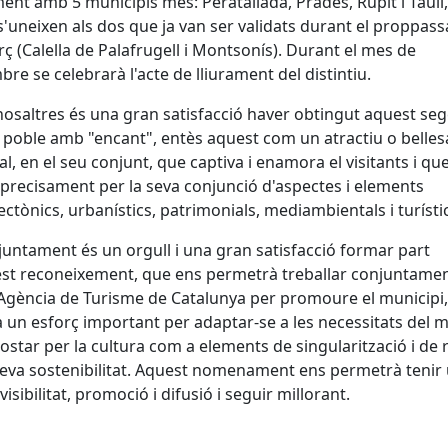
ment amb 5 municipis més:
Peratallada, Prades, Rupit i Taüll,
s'uneixen als dos que ja van ser validats durant el proppas
ç (Calella de Palafrugell i Montsonís). Durant el mes de
re se celebrarà l'acte de lliurament del distintiu.
nosaltres és una gran satisfacció haver obtingut aquest sege
 poble amb "encant", entès aquest com un atractiu o belles
al, en el seu conjunt, que captiva i enamora el visitants i qu
precisament per la seva conjunció d'aspectes i elements
ectònics, urbanístics, patrimonials, mediambientals i turísti
Ajuntament és un orgull i una gran satisfacció formar part
st reconeixement, que ens permetrà treballar conjuntame
'Agència de Turisme de Catalunya per promoure el municipi,
a un esforç important per adaptar-se a les necessitats del m
ostar per la cultura com a elements de singularització i de 
seva sostenibilitat. Aquest nomenament ens permetrà tenir
isibilitat, promoció i difusió i seguir millorant.