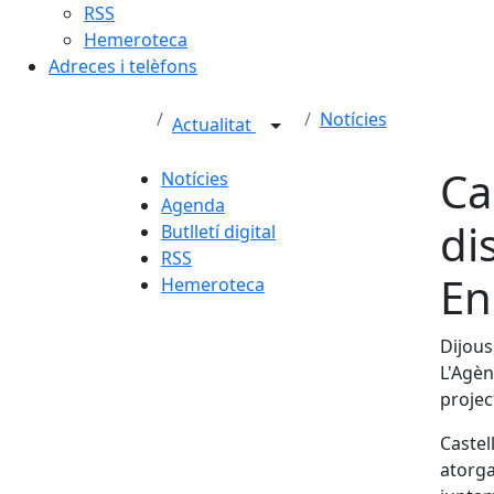
RSS
Hemeroteca
Adreces i telèfons
Notícies
Actualitat
Ca
Notícies
Agenda
di
Butlletí digital
RSS
En
Hemeroteca
Dijous
L'Agèn
projec
Castel
atorg