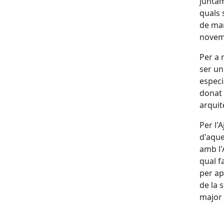
junta
quals 
de mar
novemb
Per a 
ser un
especi
donat 
arquit
Per l'
d'aque
amb
l
qual f
per ap
de la 
major v
X