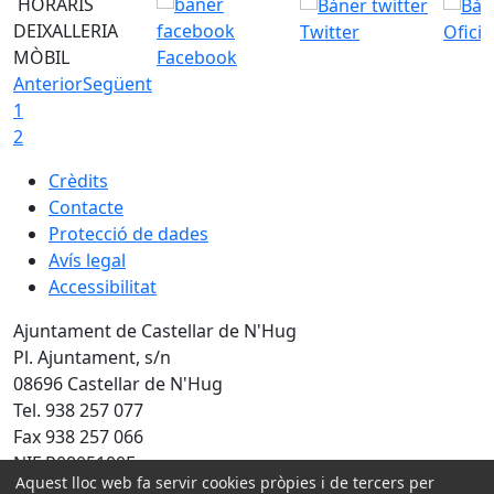
HORARIS
DEIXALLERIA
Twitter
Ofici
MÒBIL
Facebook
Anterior
Següent
1
2
Crèdits
Contacte
Protecció de dades
Avís legal
Accessibilitat
Ajuntament de Castellar de N'Hug
Pl. Ajuntament, s/n
08696 Castellar de N'Hug
Tel. 938 257 077
Fax 938 257 066
NIF P0805100E
Aquest lloc web fa servir cookies pròpies i de tercers per