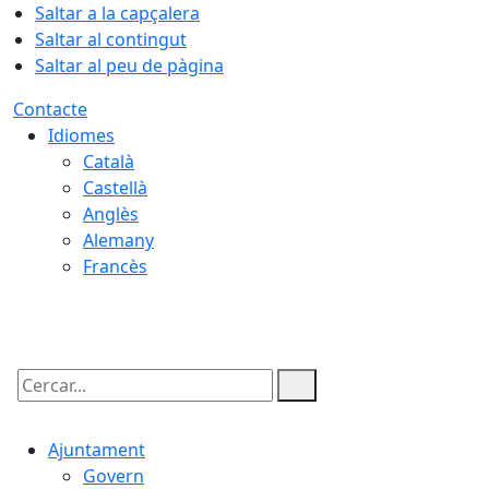
Saltar a la capçalera
Saltar al contingut
Saltar al peu de pàgina
Contacte
Idiomes
Català
Castellà
Anglès
Alemany
Francès
09.08.2026 | 03:51
Cercar:
Ajuntament
Govern