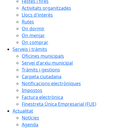
Festes i fires
Activitats organitzades
Llocs d'interès
Rutes
On dormir
On menjar
On comprar
Serveis i tràmits
Oficines municipals
Servei d'arxiu municipal
Tràmits i gestions
Carpeta ciutadana
Notificacions electròniques
Impostos
Factura electrònica
Finestreta Única Empresarial (FUE)
Actualitat
Notícies
Agenda