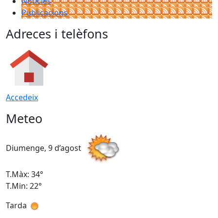
Notícies
Publicacions
Adreces i telèfons
Accedeix
Meteo
Diumenge, 9 d’agost
D
T.Màx: 34°
T
T.Min: 22°
T
Tarda
T