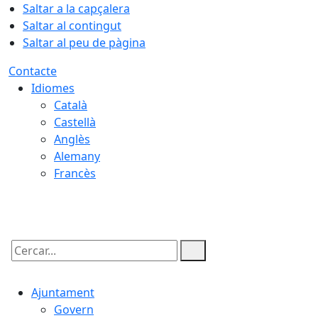
Saltar a la capçalera
Saltar al contingut
Saltar al peu de pàgina
Contacte
Idiomes
Català
Castellà
Anglès
Alemany
Francès
07.08.2026 | 21:22
Cercar:
Ajuntament
Govern