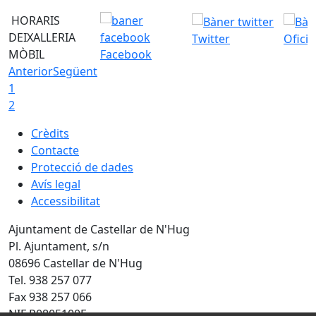
HORARIS
DEIXALLERIA
Twitter
Ofici
MÒBIL
Facebook
Anterior
Següent
1
2
Crèdits
Contacte
Protecció de dades
Avís legal
Accessibilitat
Ajuntament de Castellar de N'Hug
Pl. Ajuntament, s/n
08696 Castellar de N'Hug
Tel. 938 257 077
Fax 938 257 066
NIF P0805100E