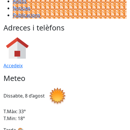
Avisos
Notícies
Publicacions
Adreces i telèfons
Accedeix
Meteo
Dissabte, 8 d’agost
D
T.Màx: 33°
T
T.Min: 18°
T
Tarda