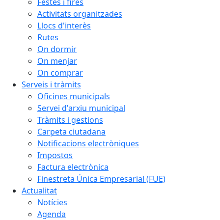
Festes i fires
Activitats organitzades
Llocs d'interès
Rutes
On dormir
On menjar
On comprar
Serveis i tràmits
Oficines municipals
Servei d'arxiu municipal
Tràmits i gestions
Carpeta ciutadana
Notificacions electròniques
Impostos
Factura electrònica
Finestreta Única Empresarial (FUE)
Actualitat
Notícies
Agenda