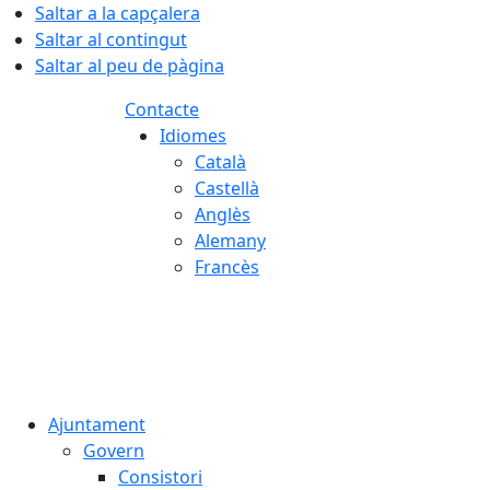
Saltar a la capçalera
Saltar al contingut
Saltar al peu de pàgina
Contacte
Idiomes
Català
Castellà
Anglès
Alemany
Francès
07.08.2026 | 11:20
Ajuntament
Govern
Consistori