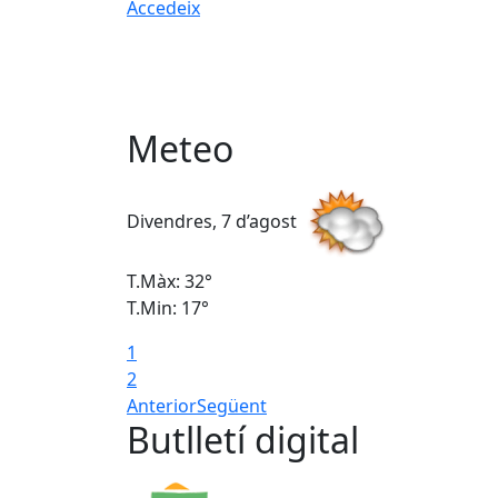
Accedeix
Meteo
Divendres, 7 d’agost
T.Màx: 32°
T.Min: 17°
1
2
Anterior
Següent
Butlletí digital