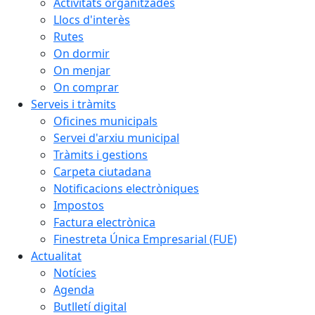
Activitats organitzades
Llocs d'interès
Rutes
On dormir
On menjar
On comprar
Serveis i tràmits
Oficines municipals
Servei d'arxiu municipal
Tràmits i gestions
Carpeta ciutadana
Notificacions electròniques
Impostos
Factura electrònica
Finestreta Única Empresarial (FUE)
Actualitat
Notícies
Agenda
Butlletí digital