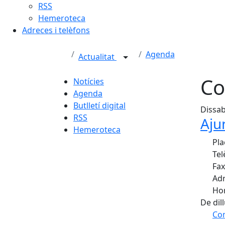
RSS
Hemeroteca
Adreces i telèfons
Agenda
Actualitat
Co
Notícies
Agenda
Butlletí digital
Dissab
RSS
Aju
Hemeroteca
Pla
Tel
Fax
Adr
Hor
De dil
Com