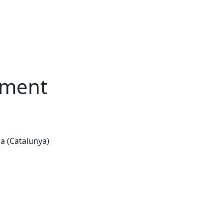
ament
na (Catalunya)
Leaflet
| ©
OpenStreetMap
contributors