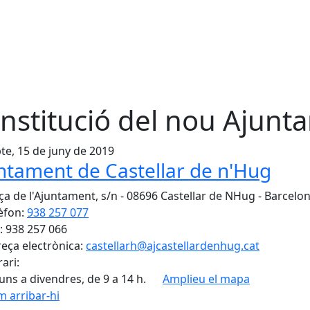
nstitució del nou Ajunt
te, 15 de juny de 2019
ntament de Castellar de n'Hug
ça de l'Ajuntament, s/n - 08696 Castellar de NHug - Barcelo
èfon:
938 257 077
: 938 257 066
eça electrònica:
castellarh@ajcastellardenhug.cat
ari:
luns a divendres, de 9 a 14 h.
Amplieu el mapa
 arribar-hi