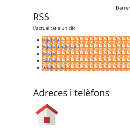
X
+
Darrer
−
RSS
L'actualitat a un clic
Agenda
Agenda política
Avisos
Notícies
Publicacions
Adreces i telèfons